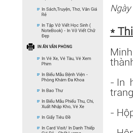
Ngày 
In Sách,Truyện, Thơ, Văn Giá
Rẻ
In Tập Vở Viết Học Sinh (
* Thi
NoteBook) - In Vở Viết Chữ
Đẹp
IN ẤN VĂN PHÒNG
Minh
In Vé Xe, Vé Tàu, Vé Xem
thành
Phim
In Biểu Mẫu Bệnh Viện -
- In
Phòng Khám Đa Khoa
trang
In Bao Thư
In Biểu Mẫu Phiếu Thu, Chi,
Xuất Nhập Kho, Vé Xe
- Hộ
In Giấy Tiêu Đề
In Card Visit/ In Danh Thiếp
- Hộp