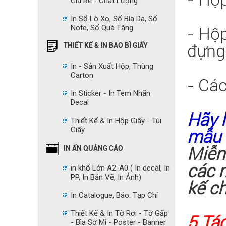
Giá Rẻ - Chất Lượng
In Sổ Lò Xo, Sổ Bìa Da, Sổ
Note, Sổ Quà Tặng
- Hộ
đựng 
THIẾT KẾ & IN BAO BÌ GIẤY
In - Sản Xuất Hộp, Thùng
Carton
- Các
In Sticker - In Tem Nhãn
Decal
Hãy l
Thiết Kế & In Hộp Giấy - Túi
Giấy
mẫu 
Miễn 
IN ẤN QUẢNG CÁO
các m
in khổ Lớn A2-A0 ( In decal, In
PP, In Bản Vẽ, In Ảnh)
kế c
In Catalogue, Báo. Tạp Chí
Thiết Kế & In Tờ Rơi - Tờ Gấp
5 Tá
- Bìa Sơ Mi - Poster - Banner