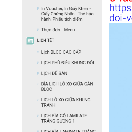
http
In Voucher, In Giấy Khen -
Giấy Chứng Nhận , Thẻ bảo
doi-
hành, Phiếu tích điểm
Thực đơn - Menu
LICH TẾT
Lịch BLOC CAO CẤP
LỊCH PHÙ ĐIÊU KHUNG ĐÔI
LỊCH ĐỂ BÀN
BÌA LỊCH LÒ XO GIỮA GẮN
BLOC
LỊCH LÒ XO GIỮA KHUNG
TRANH
LỊCH BÌA GỖ LAMILATE
TRÁNG GƯƠNG 1
LỊCH BÌA LAMINATE TRÁNG