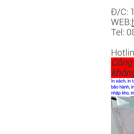
Đ/C: 
WEB:
Tel: 
Hotli
Công 
không
In sách
,
in 
bảo hành
,
i
nhập kho
,
i