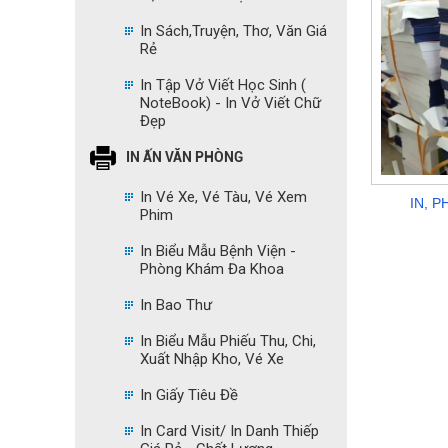
In Sách,Truyện, Thơ, Văn Giá
Rẻ
In Tập Vở Viết Học Sinh (
NoteBook) - In Vở Viết Chữ
Đẹp
IN ẤN VĂN PHÒNG
In Vé Xe, Vé Tàu, Vé Xem
IN, P
Phim
In Biểu Mẫu Bệnh Viện -
Phòng Khám Đa Khoa
In Bao Thư
In Biểu Mẫu Phiếu Thu, Chi,
Xuất Nhập Kho, Vé Xe
In Giấy Tiêu Đề
In Card Visit/ In Danh Thiếp