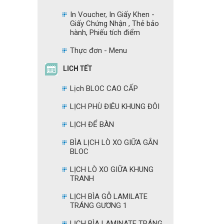
In Voucher, In Giấy Khen -
Giấy Chứng Nhận , Thẻ bảo
hành, Phiếu tích điểm
Thực đơn - Menu
LICH TẾT
Lịch BLOC CAO CẤP
LỊCH PHÙ ĐIÊU KHUNG ĐÔI
LỊCH ĐỂ BÀN
BÌA LỊCH LÒ XO GIỮA GẮN
BLOC
LỊCH LÒ XO GIỮA KHUNG
TRANH
LỊCH BÌA GỖ LAMILATE
TRÁNG GƯƠNG 1
LỊCH BÌA LAMINATE TRÁNG