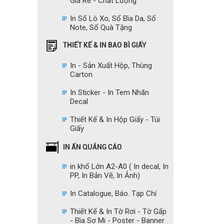
Giá Rẻ - Chất Lượng
In Sổ Lò Xo, Sổ Bìa Da, Sổ
Note, Sổ Quà Tặng
THIẾT KẾ & IN BAO BÌ GIẤY
In - Sản Xuất Hộp, Thùng
Carton
In Sticker - In Tem Nhãn
Decal
Thiết Kế & In Hộp Giấy - Túi
Giấy
IN ẤN QUẢNG CÁO
in khổ Lớn A2-A0 ( In decal, In
PP, In Bản Vẽ, In Ảnh)
In Catalogue, Báo. Tạp Chí
Thiết Kế & In Tờ Rơi - Tờ Gấp
- Bìa Sơ Mi - Poster - Banner