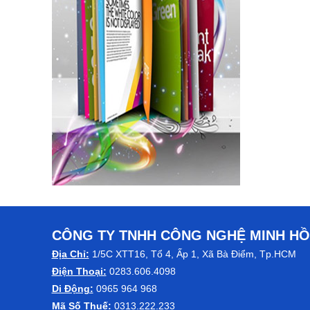
CÔNG TY TNHH CÔNG NGHỆ MINH H
Địa Chỉ:
1/5C XTT16, Tổ 4, Ấp 1, Xã Bà Điểm, Tp.HCM
Điện Thoại:
0283.606.4098
Di Động:
0965 964 968
Mã Số Thuế:
0313.222.233