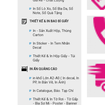
Giá Rẻ - Chất Lượng
In Sổ Lò Xo, Sổ Bìa Da, Sổ
Note, Sổ Quà Tặng
THIẾT KẾ & IN BAO BÌ GIẤY
In - Sản Xuất Hộp, Thùng
Carton
In Sticker - In Tem Nhãn
Decal
Thiết Kế & In Hộp Giấy - Túi
Giấy
IN ẤN QUẢNG CÁO
in khổ Lớn A2-A0 ( In decal, In
PP, In Bản Vẽ, In Ảnh)
In Catalogue, Báo. Tạp Chí
Thiết Kế & In Tờ Rơi - Tờ Gấp
- Bìa Sơ Mi - Poster - Banner