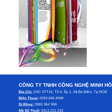
CÔNG TY TNHH CÔNG NGHỆ MINH H
Địa Chỉ:
1/5C XTT16, Tổ 4, Ấp 1, Xã Bà Điểm, Tp.HCM
Điện Thoại:
0283.606.4098
Di Động:
0965 964 968
Mã Số Thuế:
0313.222.233