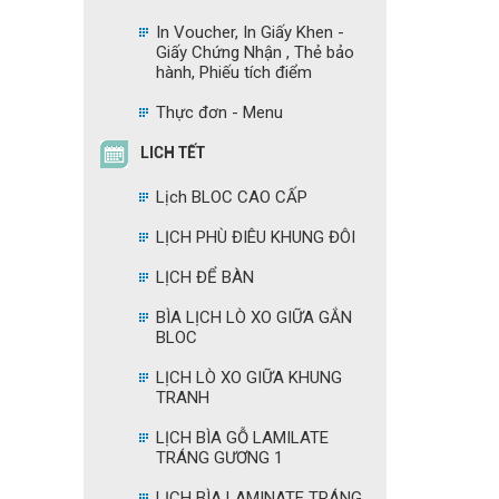
In Voucher, In Giấy Khen -
Giấy Chứng Nhận , Thẻ bảo
hành, Phiếu tích điểm
Thực đơn - Menu
LICH TẾT
Lịch BLOC CAO CẤP
LỊCH PHÙ ĐIÊU KHUNG ĐÔI
LỊCH ĐỂ BÀN
BÌA LỊCH LÒ XO GIỮA GẮN
BLOC
LỊCH LÒ XO GIỮA KHUNG
TRANH
LỊCH BÌA GỖ LAMILATE
TRÁNG GƯƠNG 1
LỊCH BÌA LAMINATE TRÁNG