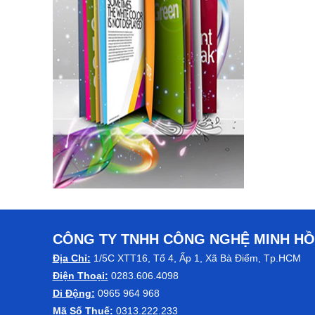
CÔNG TY TNHH CÔNG NGHỆ MINH H
Địa Chỉ:
1/5C XTT16, Tổ 4, Ấp 1, Xã Bà Điểm, Tp.HCM
Điện Thoại:
0283.606.4098
Di Động:
0965 964 968
Mã Số Thuế:
0313.222.233