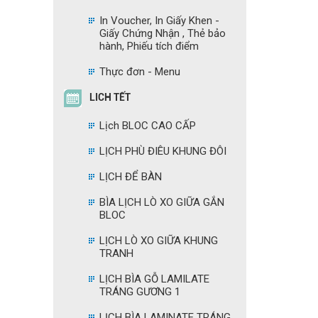
In Voucher, In Giấy Khen -
Giấy Chứng Nhận , Thẻ bảo
hành, Phiếu tích điểm
Thực đơn - Menu
LICH TẾT
Lịch BLOC CAO CẤP
LỊCH PHÙ ĐIÊU KHUNG ĐÔI
LỊCH ĐỂ BÀN
BÌA LỊCH LÒ XO GIỮA GẮN
BLOC
LỊCH LÒ XO GIỮA KHUNG
TRANH
LỊCH BÌA GỖ LAMILATE
TRÁNG GƯƠNG 1
LỊCH BÌA LAMINATE TRÁNG