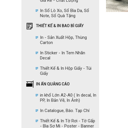
Giá Rẻ - Chất Lượng
In Sổ Lò Xo, Sổ Bìa Da, Sổ
Note, Sổ Quà Tặng
THIẾT KẾ & IN BAO BÌ GIẤY
In - Sản Xuất Hộp, Thùng
Carton
In Sticker - In Tem Nhãn
Decal
Thiết Kế & In Hộp Giấy - Túi
Giấy
IN ẤN QUẢNG CÁO
in khổ Lớn A2-A0 ( In decal, In
PP, In Bản Vẽ, In Ảnh)
In Catalogue, Báo. Tạp Chí
Thiết Kế & In Tờ Rơi - Tờ Gấp
- Bìa Sơ Mi - Poster - Banner